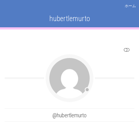
ホーム
hubertlemurto
SHOW LESS
@hubertlemurto