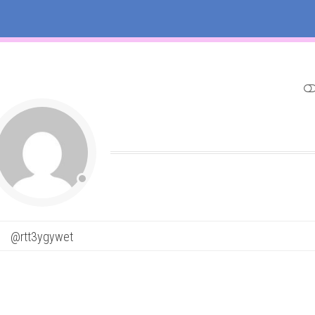
SHOW LESS
@rtt3ygywet