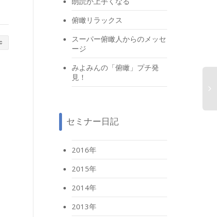
朗読が上手くなる
俯瞰リラックス
スーパー俯瞰人からのメッセ
ージ
みよみんの「俯瞰」プチ発
見！
セミナー日記
mam
2016年
2015年
2014年
2013年