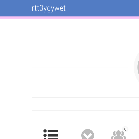
rtt3ygywet
0