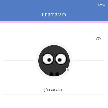
ホーム
unamatam
SHOW LESS
@unamatam