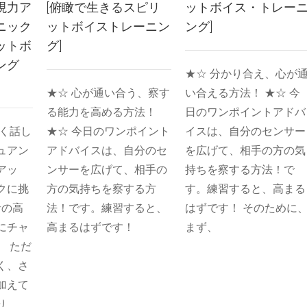
現力ア
[俯瞰で生きるスピリ
ットボイス・トレー
ニック
ットボイストレーニン
ング]
ットボ
グ]
ング
★☆ 分かり合え、心が
★☆ 心が通い合う、察す
い合える方法！ ★☆ 今
る能力を高める方法！
日のワンポイントアドバ
届く話し
★☆ 今日のワンポイント
イスは、自分のセンサー
ュアン
アドバイスは、自分のセ
を広げて、相手の方の気
アッ
ンサーを広げて、相手の
持ちを察する方法！で
クに挑
方の気持ちを察する方
す。練習すると、高まる
音の高
法！です。練習すると、
はずです！ そのために
にチャ
高まるはずです！
まず、
。 ただ
く、さ
加えて
り