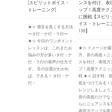
[スピリットボイス・
ンスを付け、表
トレーニング]
ップ！高度テク
に挑戦【スピリ
イス・トレーニ
★☆ 滑舌を良くする方法
138】
〜タ行・ナ行・ラ行〜
★☆ 今日のワンポイント
レッスンは、これまたお
★☆ イメージが
悩みの方が多いタ行・ナ
方、音の高低＋ニ
行・ラ行の発声の仕方で
スを付け、表現力
す。 舌の位置がわかれ
プ！高度テクニッ
ば、できる！ タ行・ナ
戦 ★☆ 話す時、
行・
低をつけてみる！
レンジしましょう
音の高低だけでな
らにニュアンスを
表現力アップを図