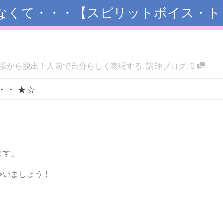
なくて・・・【スピリットボイス・トレ
張から脱出！人前で自分らしく表現する
,
講師ブログ
,
0
・・ ★☆
、
ます」
ゃいましょう！