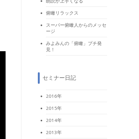
朗読が上手くなる
俯瞰リラックス
スーパー俯瞰人からのメッセ
ージ
みよみんの「俯瞰」プチ発
見！
セミナー日記
2016年
2015年
2014年
2013年