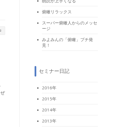
朗読が上手くなる
俯瞰リラックス
スーパー俯瞰人からのメッセ
ージ
みよみんの「俯瞰」プチ発
見！
セミナー日記
し
2016年
 ぜ
2015年
2014年
2013年