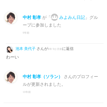
中村 彰孝
が「
みよみん日記
」グル
ープに参加しました
9年前
池本 美代子
さんが
に返信
8年 9か月前
わーい
中村 彰孝（ソラン）
さんのプロフィー
ルが更新されました。
10年前