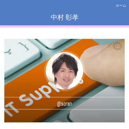
ホーム
中村 彰孝
SHOW LESS
@soran