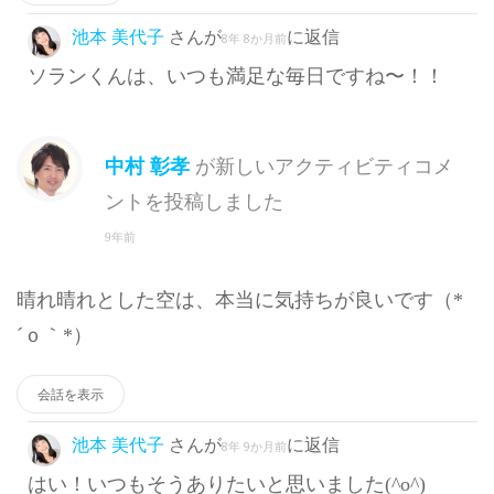
池本 美代子
さんが
に返信
8年 8か月前
ソランくんは、いつも満足な毎日ですね〜！！
中村 彰孝
が新しいアクティビティコメ
ントを投稿しました
9年前
晴れ晴れとした空は、本当に気持ちが良いです（*
´ｏ｀*）
会話を表示
池本 美代子
さんが
に返信
8年 9か月前
はい！いつもそうありたいと思いました(^o^)