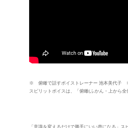
※ 俯瞰で話すボイストレーナー 池本美代子 
スピリットボイスは、「俯瞰(ふかん・上から全
「意識を変えるだけで勝手にいい声になる」ス