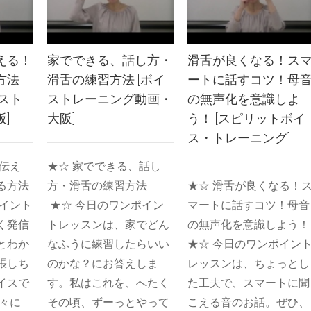
える！
家でできる、話し方・
滑舌が良くなる！ス
方法
滑舌の練習方法 [ボイ
ートに話すコツ！母
スト
ストレーニング動画・
の無声化を意識しよ
]
大阪]
う！ [スピリットボイ
ス・トレーニング]
を伝え
★☆ 家でできる、話し
る方法
方・滑舌の練習方法
★☆ 滑舌が良くなる！
ポイント
★☆ 今日のワンポイン
マートに話すコツ！母音
く発信
トレッスンは、家でどん
の無声化を意識しよう！
とわか
なふうに練習したらいい
★☆ 今日のワンポイン
張しち
のかな？にお答えしま
レッスンは、ちょっとし
イスで
す。私はこれを、へたく
た工夫で、スマートに聞
人々に
その頃、ずーっとやって
こえる音のお話。ぜひ、