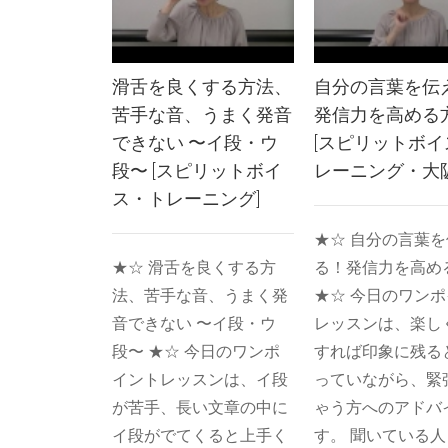
滑舌を良くする方法、
自分の言葉を伝
苦手な音、うまく発音
発信力を高める
できない 〜イ段・ウ
[スピリットボイ
段〜 [スピリットボイ
レーニング・大阪
ス・トレーニング]
★☆ 自分の言葉
★☆ 滑舌を良くする方
る！発信力を高め
法、苦手な音、うまく発
★☆ 今日のワン
音できない 〜イ段・ウ
レッスンは、楽し
段〜 ★☆ 今日のワンポ
すれば印象に残る
イントレッスンは、イ段
っていながら、緊
が苦手、長い文章の中に
ゃう方へのアドバ
イ段がでてくると上手く
す。 聞いている